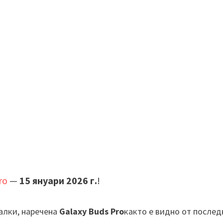
ro
—
15 януари 2026 г.
!
алки, наречена
Galaxy Buds Pro
както е видно от послед