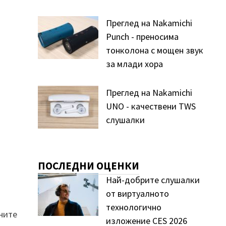
Преглед на Nakamichi
Punch - преносима
тонколона с мощен звук
за млади хора
Преглед на Nakamichi
UNO - качествени TWS
слушалки
ПОСЛЕДНИ ОЦЕНКИ
Най-добрите слушалки
от виртуалното
технологично
ните
изложение CES 2026