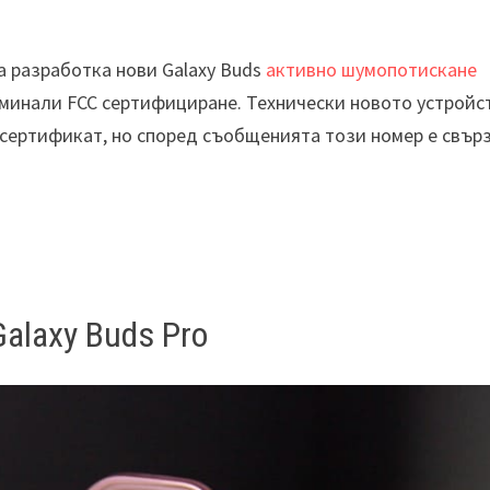
на разработка нови Galaxy Buds
активно шумопотискане
преминали FCC сертифициране. Технически новото устройс
 сертификат, но според съобщенията този номер е свърз
alaxy Buds Pro