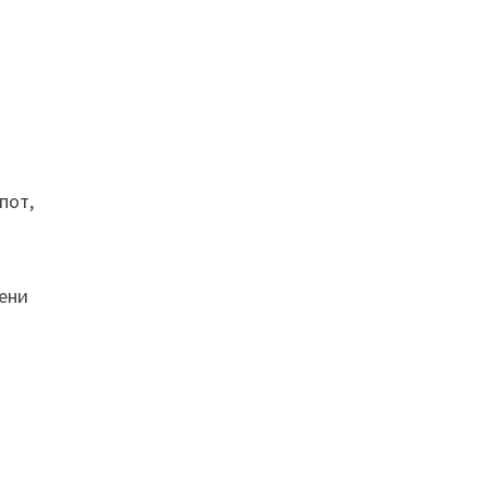
пот,
вени