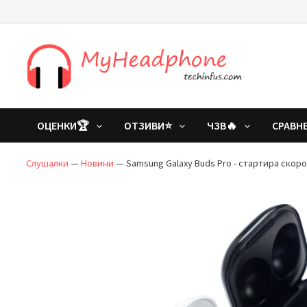
Преминете
към
съдържанието
ОЦЕНКИ🏆
ОТЗИВИ⭐
ЧЗВ🔥
СРАВН
Слушалки
—
Новини
—
Samsung Galaxy Buds Pro - стартира скоро