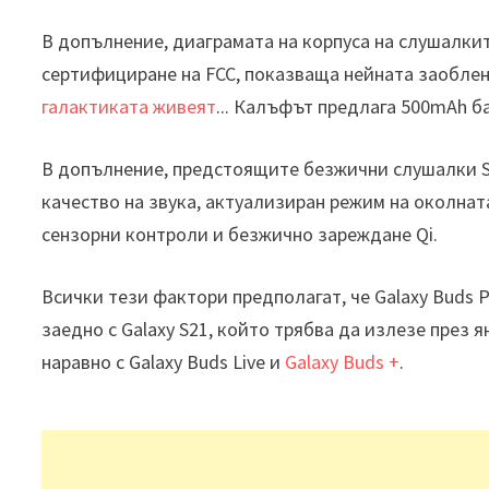
В допълнение, диаграмата на корпуса на слушалкит
сертифициране на FCC, показваща нейната заоблен
галактиката живеят
... Калъфът предлага 500mAh б
В допълнение, предстоящите безжични слушалки S
качество на звука, актуализиран режим на околната
сензорни контроли и безжично зареждане Qi.
Всички тези фактори предполагат, че Galaxy Buds 
заедно с Galaxy S21, който трябва да излезе през 
наравно с Galaxy Buds Live и
Galaxy Buds +
.