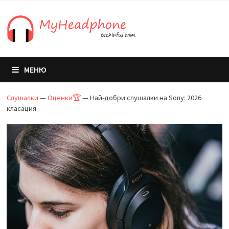
Преминете
към
съдържанието
МЕНЮ
Слушалки
—
Оценки🏆
—
Най-добри слушалки на Sony: 2026
класация