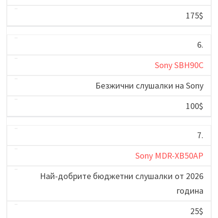
175$
6.
Sony SBH90C
Безжични слушалки на Sony
100$
7.
Sony MDR-XB50AP
Най-добрите бюджетни слушалки от 2026
година
25$