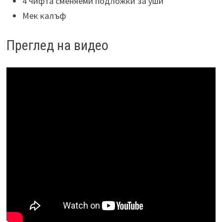
4 чифта сменяеми подложки за уши
Мек калъф
Преглед на видео