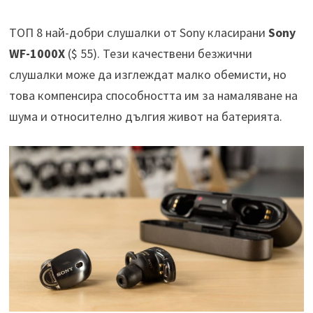
ТОП 8 най-добри слушалки от Sony класирани
Sony
WF-1000X
($ 55). Тези качествени безжични
слушалки може да изглеждат малко обемисти, но
това компенсира способността им за намаляване на
шума и относително дългия живот на батерията.