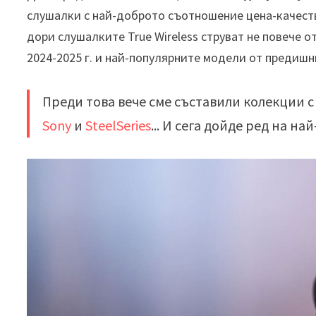
слушалки с най-доброто съотношение цена-качеств
дори слушалките True Wireless струват не повече о
2024-2025 г. и най-популярните модели от предишн
Преди това вече сме съставили колекции 
Sony
и
SteelSeries
... И сега дойде ред на н