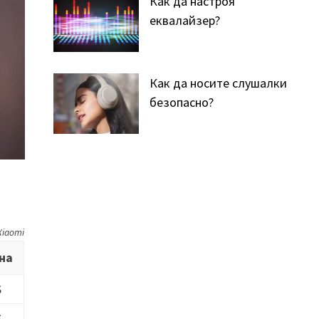
Как да настроя
еквалайзер?
Как да носите слушалки
безопасно?
iaomi
на
$
$