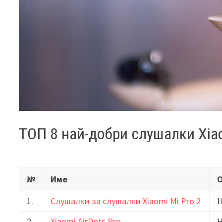
ТОП 8 най-добри слушалки Xia
№
Име
1.
Слушалки за слушалки Xiaomi Mi Pro 2
Н
2.
Xiaomi AirDots Pro
Н