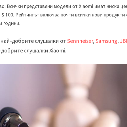
о. Всички представени модели от Xiaomi имат ниска це
т $ 100. Рейтингът включва почти всички нови продукти 
и години.
с най-добрите слушалки от
Sennheiser
,
Samsung
,
JB
ай-добрите слушалки Xiaomi.