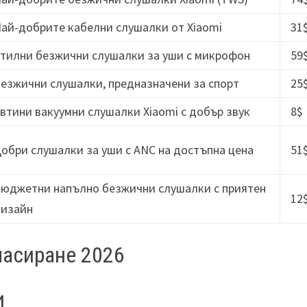
ай-добрите кабелни слушалки от Xiaomi
31
тилни безжични слушалки за уши с микрофон
59
езжични слушалки, предназначени за спорт
25
втини вакуумни слушалки Xiaomi с добър звук
8$
обри слушалки за уши с ANC на достъпна цена
51
юджетни напълно безжични слушалки с приятен
12
дизайн
ласиране 2026
и