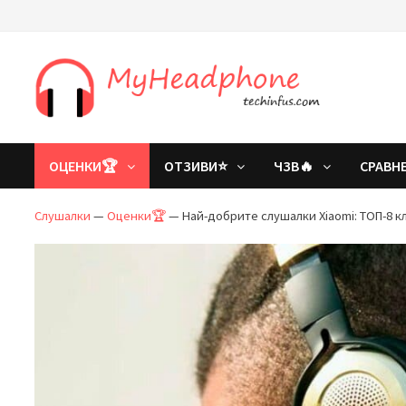
Преминете
към
съдържанието
ОЦЕНКИ🏆
ОТЗИВИ⭐
ЧЗВ🔥
СРАВН
Слушалки
—
Оценки🏆
—
Най-добрите слушалки Xiaomi: ТОП-8 к