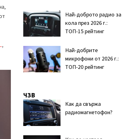
на,
Най-доброто радио за
от
кола през 2026 г.:
ТОП-15 рейтинг
L
,
Най-добрите
микрофони от 2026 г.:
ТОП-20 рейтинг
ЧЗВ
Как да свържа
радиомагнетофон?