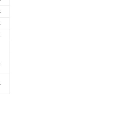
$
$
$
$
$