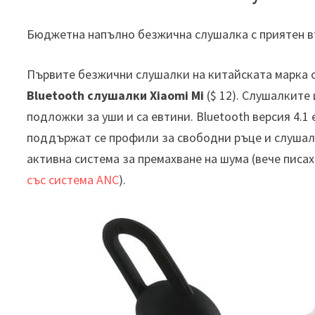
Бюджетна напълно безжична слушалка с приятен в
Първите безжични слушалки на китайската марка о
Bluetooth слушалки Xiaomi Mi
($ 12). Слушалките
подложки за уши и са евтини. Bluetooth версия 4.1
поддържат се профили за свободни ръце и слушалк
активна система за премахване на шума (вече писа
със система ANC
).