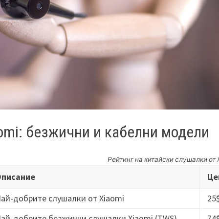
omi: безжични и кабелни модели
Рейтинг на китайски слушалки от X
Описание
Це
ай-добрите слушалки от Xiaomi
25
ай-добрите безжични слушалки Xiaomi (TWS)
74