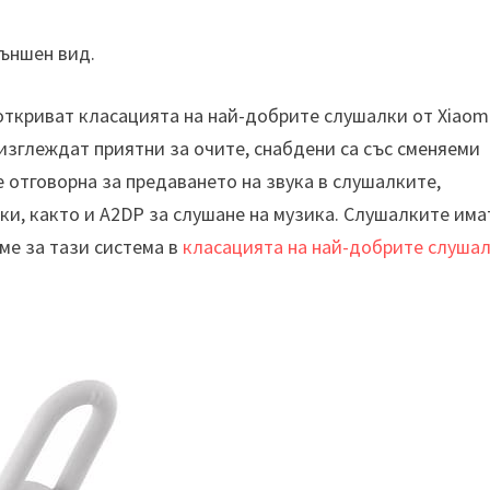
ъншен вид.
ткриват класацията на най-добрите слушалки от Xiaom
 изглеждат приятни за очите, снабдени са със сменяеми
 е отговорна за предаването на звука в слушалките,
и, както и A2DP за слушане на музика. Слушалките има
хме за тази система в
класацията на най-добрите слуша