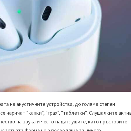
ата на акустичните устройства, до голяма степен
е наричат ​​"капки", "грах", "таблетки". Слушалките акти
чество на звука и често падат: ушите, като пръстовите
андартната форма не е подходяща за никого.