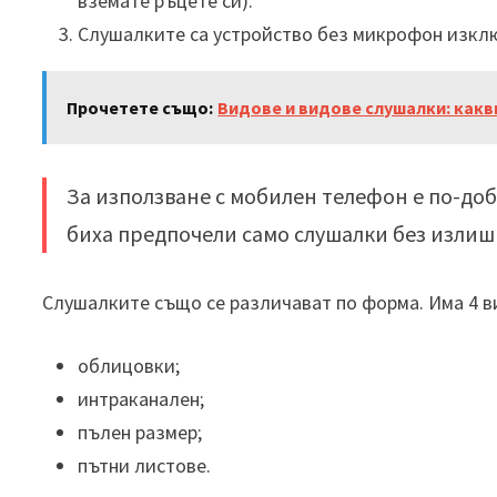
вземате ръцете си).
Слушалките са устройство без микрофон изклю
Прочетете също:
Видове и видове слушалки: какви
За използване с мобилен телефон е по-до
биха предпочели само слушалки без излиш
Слушалките също се различават по форма. Има 4 в
облицовки;
интраканален;
пълен размер;
пътни листове.