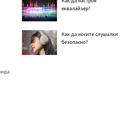
Как да настроя
еквалайзер?
Как да носите слушалки
безопасно?
вида