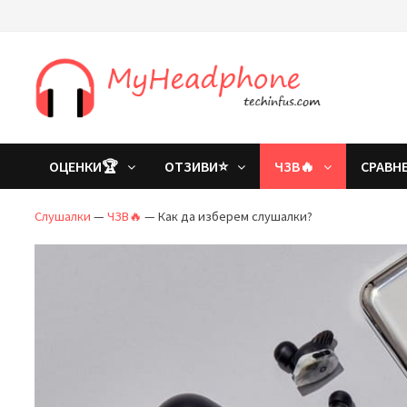
Преминете
към
съдържанието
ОЦЕНКИ🏆
ОТЗИВИ⭐
ЧЗВ🔥
СРАВН
Слушалки
—
ЧЗВ🔥
—
Как да изберем слушалки?