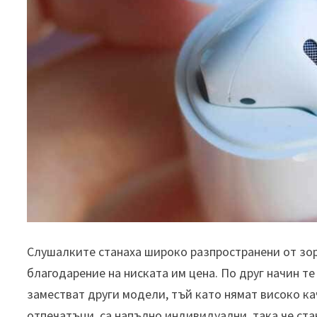
Слушалките станаха широко разпространени от зор
благодарение на ниската им цена. По друг начин те с
заместват други модели, тъй като нямат високо ка
отпечатъци, са напълно индивидуални, така че ст