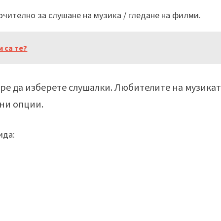
чително за слушане на музика / гледане на филми.
 са те?
бре да изберете слушалки. Любителите на музика
ни опции.
ида: