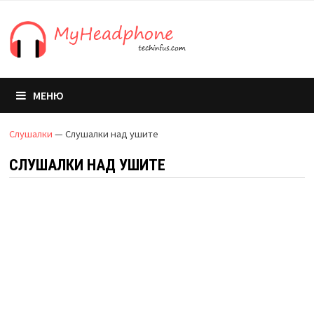
Преминете
към
съдържанието
МЕНЮ
Слушалки
—
Слушалки над ушите
СЛУШАЛКИ НАД УШИТЕ