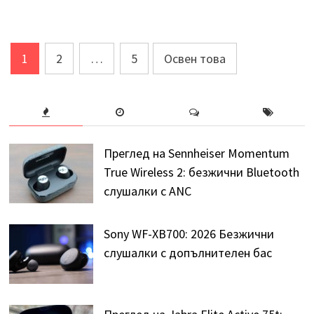
След
1
2
…
5
Освен това
навигация
Преглед на Sennheiser Momentum
True Wireless 2: безжични Bluetooth
слушалки с ANC
Sony WF-XB700: 2026 Безжични
слушалки с допълнителен бас