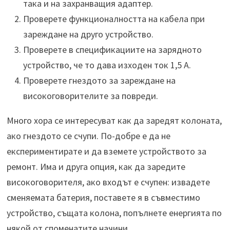
така и на захранващия адаптер.
Проверете функционалността на кабела при
зареждане на друго устройство.
Проверете в спецификациите на зарядното
устройство, че то дава изходен ток 1,5 А.
Проверете гнездото за зареждане на
високоговорителите за повреди.
Много хора се интересуват как да заредят колоната,
ако гнездото се счупи. По-добре е да не
експериментирате и да вземете устройството за
ремонт. Има и друга опция, как да заредите
високоговорителя, ако входът е счупен: извадете
сменяемата батерия, поставете я в съвместимо
устройство, същата колона, попълнете енергията по
някой от споменатите начини.