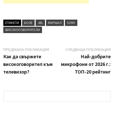
ЕТИКЕТИ
БОЗЕ
JBL
МАРШАЛ
SONY
ВИСОКОГОВОРИТЕЛИ
След
Предишна
С
ПРЕДИШНА ПУБЛИКАЦИЯ
СЛЕДВАЩА ПУБЛИКАЦИЯ
навигация
публикация:
з
Как да свържете
Най-добрите
високоговорител към
микрофони от 2026 г.:
телевизор?
ТОП-20 рейтинг