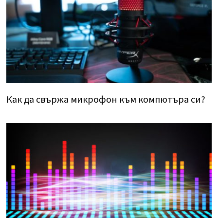
Как да свържа микрофон към компютъра си?