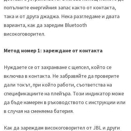
попълните енергийния запас както от контакта,
така и от друга джаджа. Нека разгледаме и двата
варианта, как да заредим Bluetooth
високоговорител.
Метод номер 1: зареждане от контакта
Нуждаете се от захранване с щепсел, който се
включва в контакта. Не забравяйте да проверите
дали токът, при който работи, съответства на
спецификациите на плейъра. Този индикатор може
да бъде намерен в ръководството с инструкции или
в случая на сменяема батерия.
Как да зареждам високоговорител от JBL и други