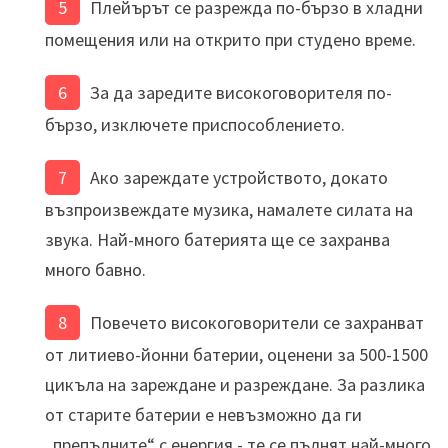
Плейърът се разрежда по-бързо в хладни
помещения или на открито при студено време.
За да заредите високоговорителя по-
бързо, изключете приспособлението.
Ако зареждате устройството, докато
възпроизвеждате музика, намалете силата на
звука. Най-много батерията ще се захранва
много бавно.
Повечето високоговорители се захранват
от литиево-йонни батерии, оценени за 500-1500
цикъла на зареждане и разреждане. За разлика
от старите батерии е невъзможно да ги
„препълните“ с енергия - те се пълнят най-много