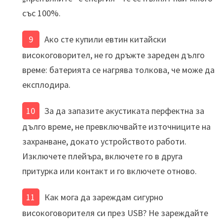
със 100%.
Ако сте купили евтин китайски
високоговорител, не го дръжте зареден дълго
време: батерията се нагрява толкова, че може да
експлодира.
За да запазите акустиката перфектна за
дълго време, не превключвайте източниците на
захранване, докато устройството работи.
Изключете плейъра, включете го в друга
притурка или контакт и го включете отново.
Как мога да зареждам сигурно
високоговорителя си през USB? Не зареждайте