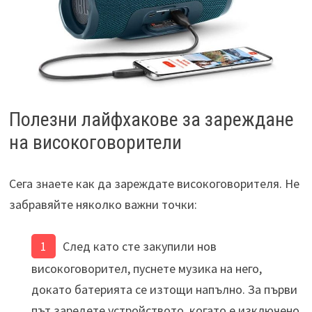
Полезни лайфхакове за зареждане
на високоговорители
Сега знаете как да зареждате високоговорителя. Не
забравяйте няколко важни точки:
След като сте закупили нов
високоговорител, пуснете музика на него,
докато батерията се изтощи напълно. За първи
път заредете устройството, когато е изключено