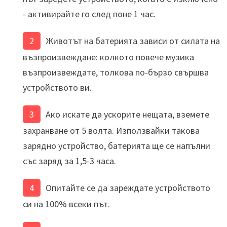
- активирайте го след поне 1 час.
Животът на батерията зависи от силата на
възпроизвеждане: колкото повече музика
възпроизвеждате, толкова по-бързо свършва
устройството ви.
Ако искате да ускорите нещата, вземете
захранване от 5 волта. Използвайки такова
зарядно устройство, батерията ще се напълни
със заряд за 1,5-3 часа.
Опитайте се да зареждате устройството
си на 100% всеки път.