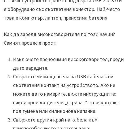
от всяко устройство, което поддържа USB 2.0, 3.0 и
е оборудвано със съответния конектор. Най-често
това е компютър, лаптоп, преносима батерия.
Как да заредя високоговорителя по този начин?
Самият процес е прост:
Изключете преносимия високоговорител, преди
да го заредите.
Свържете мини-щепсела на USB кабела към
съответния контакт на устройството. Ако не
можете да го намерите, вижте инструкциите:
някои производители „скриват“ този контакт
под гумена или силиконова капачка.
Свържете другия край на кабела към
приспособлението за захранване.