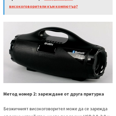
високоговорители към компютър?
Метод номер 2: зареждане от друга притурка
Безжичният високоговорител може да се зарежда