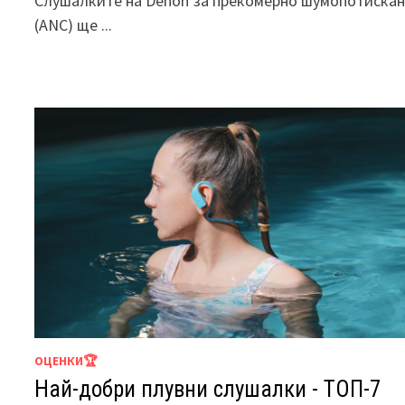
Слушалките на Denon за прекомерно шумопотиска
(ANC) ще ...
ОЦЕНКИ🏆
Най-добри плувни слушалки - ТОП-7