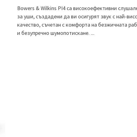
Bowers & Wilkins PI4 са високоефективни слушал
за уши, създадени да ви осигурят звук с най-вис
качество, съчетан с комфорта на безжичната ра
и безупречно шумопотискане. ...
.