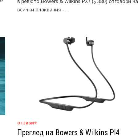
не
в ревюто Bowers & Wilkins PX7 ($ 380) отговори на
всички очаквания - ...
ОТЗИВИ⭐
Преглед на Bowers & Wilkins PI4