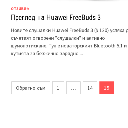
ОТЗИВИ⭐
Преглед на Huawei FreeBuds 3
Новите слушалки Huawei FreeBuds 3 ($ 120) успяха 
съчетаят отворени "слушалки" и активно
шумопотискане. Тук е новаторският Bluetooth 5.1 и
кутията за безжично зарядно ...
След
Обратно към
1
…
14
15
навигация