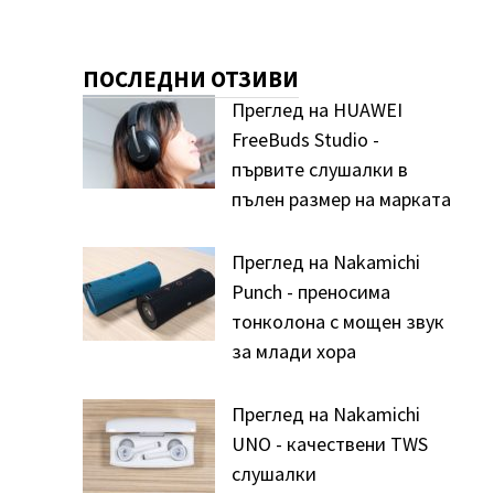
ПОСЛЕДНИ ОТЗИВИ
Преглед на HUAWEI
FreeBuds Studio -
първите слушалки в
пълен размер на марката
Преглед на Nakamichi
Punch - преносима
тонколона с мощен звук
за млади хора
Преглед на Nakamichi
UNO - качествени TWS
слушалки